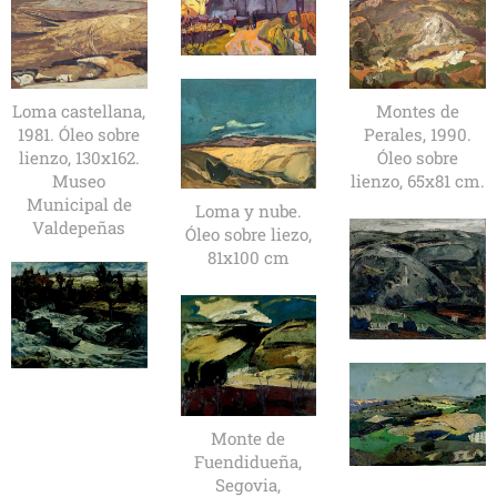
Loma castellana,
Montes de
1981. Óleo sobre
Perales, 1990.
lienzo, 130x162.
Óleo sobre
Museo
lienzo, 65x81 cm.
Municipal de
Loma y nube.
Valdepeñas
Óleo sobre liezo,
81x100 cm
Monte de
Fuendidueña,
Segovia,