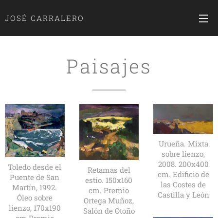
JOSÉ CARRALERO
Paisajes
Urueña. Mixta
sobre lienzo,
2008. 200x400
Toledo desde el
Retamas del
cm. Edificio de
Puente de San
estío. 150x160
las Costes de
Martín, 1992.
cm. Premio
Castilla y León
Óleo sobre
Ortega Muñoz,
lienzo, 170x190
Salón de Otoño