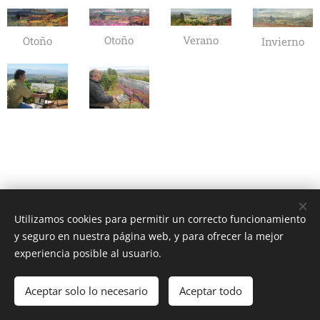
Verano
Otoño
Otoño
Invierno
Utilizamos cookies para permitir un correcto funcionamiento
y seguro en nuestra página web, y para ofrecer la mejor
experiencia posible al usuario.
© 2025 José Carralero
Aceptar solo lo necesario
Aceptar todo
Creado con
Webnode
Cookies